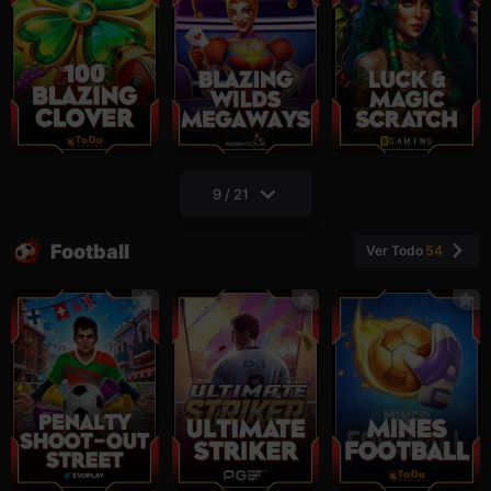
9 / 21
Football
Ver Todo
54