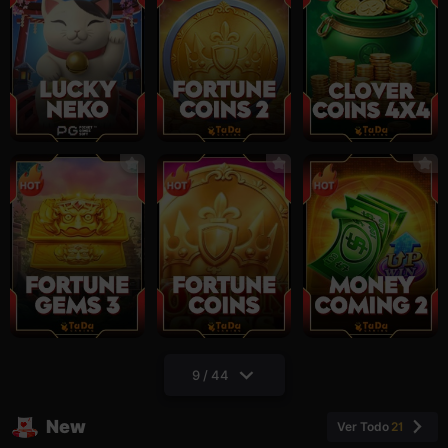
9 / 44
New
Ver Todo
21