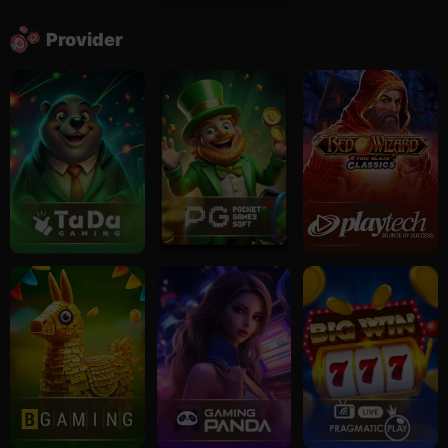
Provider