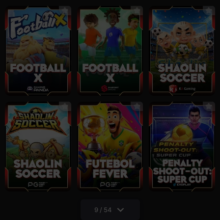
9 / 54