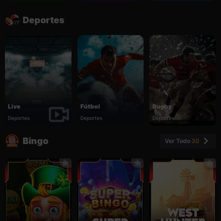
Deportes
Live
Fútbol
Rugby
Deportes
Deportes
Deportes
Bingo
Ver Todo
30