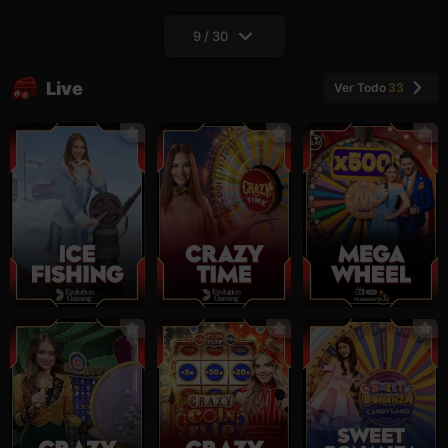
9 / 30
Live
Ver Todo
33