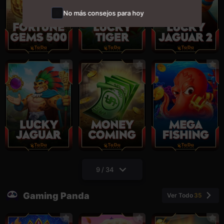
No más consejos para hoy
9 / 34
Gaming Panda
Ver Todo
35