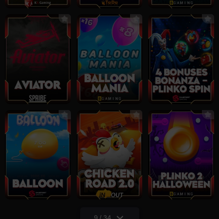
9 / 34