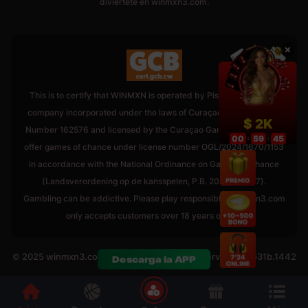
diviértete en winmxn3.com.
PRIMA:
$ 20
Fortune Rabbit
×
PRIMA:
$ 20
Joker's Jewels
This is to certify that WINMXN is operated by Pistis Trade N.V., a
PRIMA:
$ 54
company incorporated under the laws of Curaçao with Company
$ 2K
Mega Lucky 27
Number 162576 and licensed by the Curaçao Gaming Authority to
00
59
42
:
:
offer games of chance under license number OGL/2024/1670/1153
PRIMA:
$ 2.94
in accordance with the National Ordinance on Games of Chance
Fruit Million
(Landsverordening op de kansspelen, P.B. 2024, no. 157).
Gambling can be addictive. Please play responsibly. winmxn3.com
PRIMA:
$ 34
only accepts customers over 18 years of age.
Fortune Rabbit
© 2025 winmxn3.com Todos los derechos reservados. V531b.1442
PRIMA:
$ 96
Descarga la APP
Fortune Rabbit
PRIMA:
$ 40