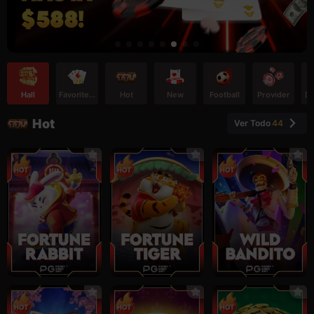
Hall
Favorite Games
Hot
New
Football
Provider
De
Hot
Ver Todo
44